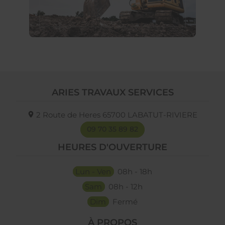
ARIES TRAVAUX SERVICES
2 Route de Heres
65700
LABATUT-RIVIERE
09 70 35 89 82
HEURES D'OUVERTURE
Lun - Ven
08h - 18h
Sam
08h - 12h
Dim
Fermé
À PROPOS