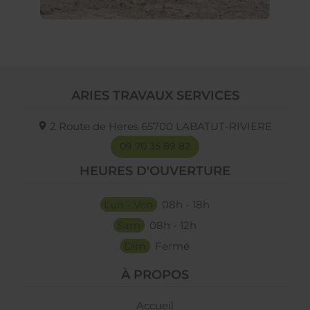
ARIES TRAVAUX SERVICES
2 Route de Heres
65700
LABATUT-RIVIERE
09 70 35 89 82
HEURES D'OUVERTURE
Lun - Ven
08h - 18h
Sam
08h - 12h
Dim
Fermé
À PROPOS
Accueil