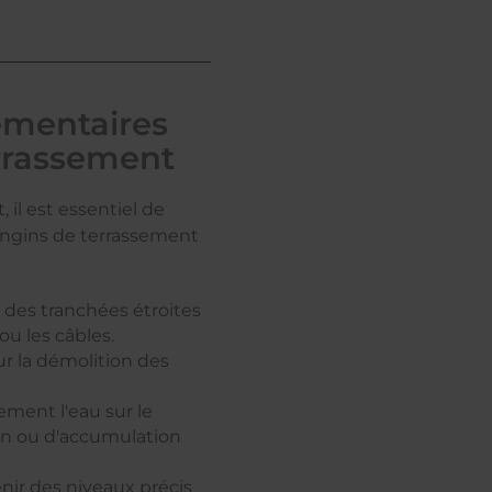
mentaires
errassement
il est essentiel de
engins de terrassement
r des tranchées étroites
ou les câbles.
our la démolition des
ement l'eau sur le
ion ou d'accumulation
enir des niveaux précis