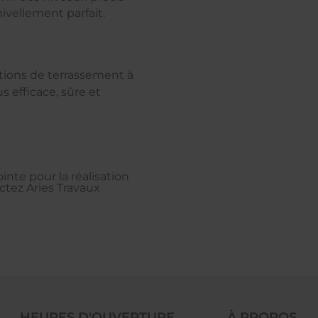
ivellement parfait.
ions de terrassement à
 efficace, sûre et
nte pour la réalisation
tez Aries Travaux
HEURES D'OUVERTURE
À PROPOS