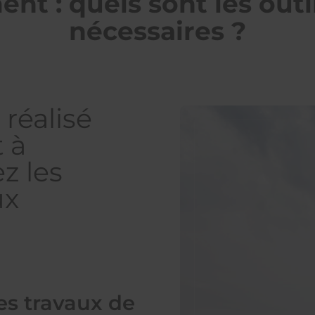
nt : quels sont les out
nécessaires ?
réalisé
t à
z les
ux
es travaux de