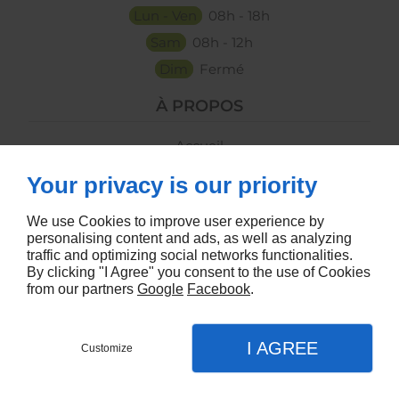
Lun - Ven
08h - 18h
Sam
08h - 12h
Dim
Fermé
À PROPOS
Accueil
Contactez-moi
Your privacy is our priority
Mentions légales
Plan du site
We use Cookies to improve user experience by
SUIVEZ-NOUS
personalising content and ads, as well as analyzing
traffic and optimizing social networks functionalities.
By clicking "I Agree" you consent to the use of Cookies
from our partners
Google
Facebook
.
I AGREE
Customize
Contactez-moi
Linkeo
Menu
Appel
Plan